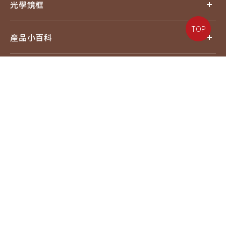
光學鏡框
TOP
產品小百科
探索品牌
追蹤我們
電話：07-6217587#18
信箱：service@eyejing.com