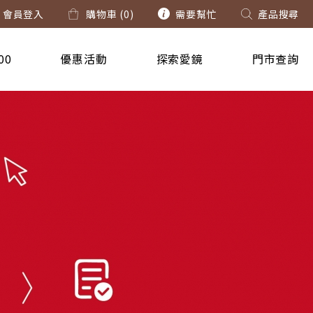
會員登入
購物車 (
0
)
需要幫忙
產品搜尋
00
優惠活動
探索愛鏡
門市查詢