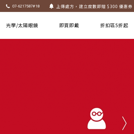
不知道度數也能配鏡～愛鏡合作門市全
07-6217587#18
墨鏡祭 ~ 全館太陽眼鏡第二副5折!! 有
Super Sale！精選鏡框 6 折起！
光學/太陽眼鏡
即買即戴
折扣區5折起
1.61 / 1.67 濾藍光「配到好」，只要 $
上傳處方，建立度數即贈 $300 優惠券
不知道度數也能配鏡～愛鏡合作門市全