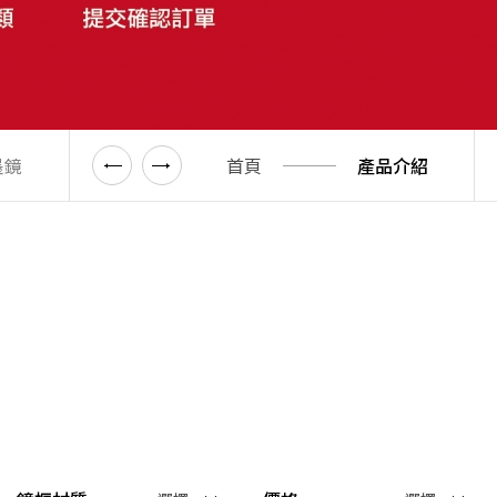
墨鏡
女性墨鏡
首頁
飛行員框
產品介紹