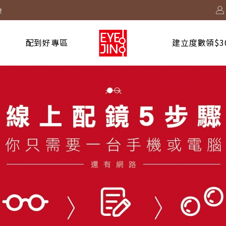
台啟動中
度數太陽鏡片只要$999/副
配到好專區
建立度數領$3
2730 起！
！
台啟動中