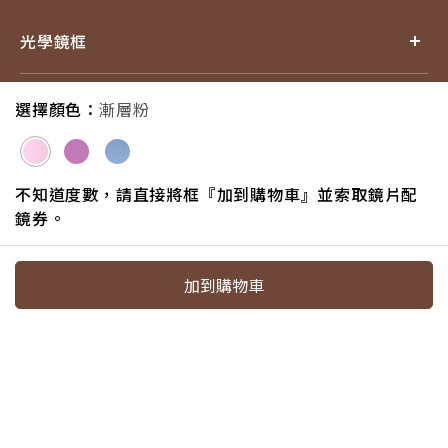
光學鏡框
產品小百科
選擇顏色：
漸層粉
探索品牌
不知道度數，請直接將框『加到購物車』並索取鏡片配
鏡券。
追蹤我們
加到購物車
電話：07-6217587#18
信箱：service@eyejing.com