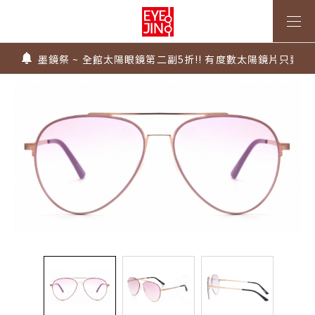
上傳處方，建立度數即贈 $300 優惠券！
不知道度數也能配鏡～愛鏡合作門市全台啟動中
墨鏡祭 ~ 全館太陽眼鏡第二副5折!! 有度數太陽鏡片只要$99
Super Sale！精選鏡框 6 折起！
1.61 / 1.67 濾藍光「配到好」，只要 $2730 起！
上傳處方，建立度數即贈 $300 優惠券！
不知道度數也能配鏡～愛鏡合作門市全台啟動中