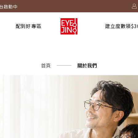
度數太陽鏡片只要$999/副
2730 起！
配到好專區
建立度數領$3
！
台啟動中
首頁
關於我們