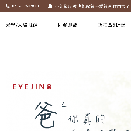
墨鏡祭 ~ 全館太陽眼鏡第二副5折!! 有
07-6217587#18
Super Sale！精選鏡框 6 折起！
1.61 / 1.67 濾藍光「配到好」，只要 $
光學/太陽眼鏡
即買即戴
折扣區5折起
上傳處方，建立度數即贈 $300 優惠券
不知道度數也能配鏡～愛鏡合作門市全