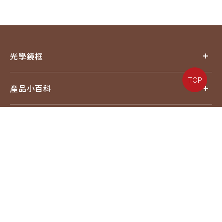
光學鏡框
TOP
產品小百科
探索品牌
追蹤我們
電話：07-6217587#18
信箱：service@eyejing.com