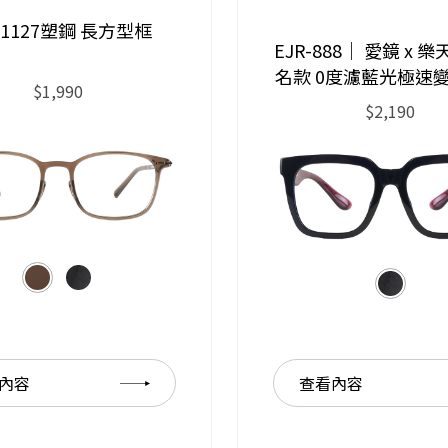
-31127塑鋼 長方型框
EJR-888｜ 愛鏡 x 
名款 0度濾藍光極速
$1,990
$2,190
內容
查看內容