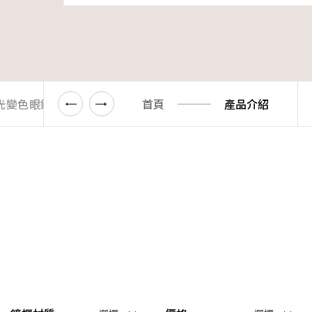
藍光變色眼鏡
濾藍光變色放大鏡
首頁
折扣區(6折起)
產品介紹
1.61