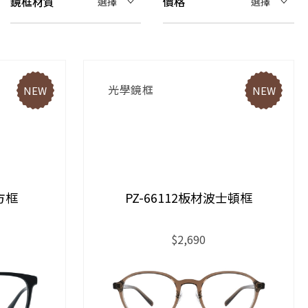
鏡框材質
價格
選擇
選擇
光學鏡框
NEW
NEW
方框
PZ-66112板材波士頓框
$2,690