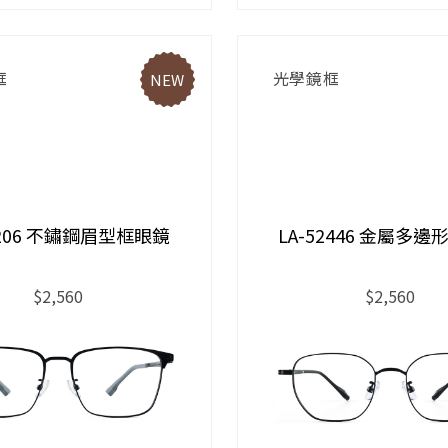
框
光學鏡框
NEW
2206 不鏽鋼眉型框眼鏡
LA-52446 金屬多
$2,560
$2,560