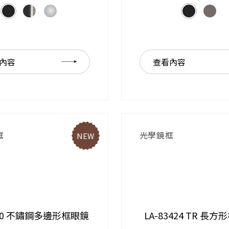
內容
查看內容
框
光學鏡框
NEW
040 不鏽鋼多邊形框眼鏡
LA-83424 TR 長