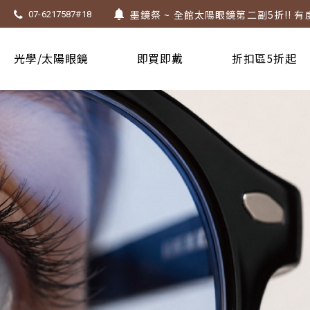
墨鏡祭 ~ 全館太陽眼鏡第二副5折!! 有
07-6217587#18
Super Sale！精選鏡框 6 折起！
1.61 / 1.67 濾藍光「配到好」，只要 $
光學/太陽眼鏡
即買即戴
折扣區5折起
上傳處方，建立度數即贈 $300 優惠券
不知道度數也能配鏡～愛鏡合作門市全