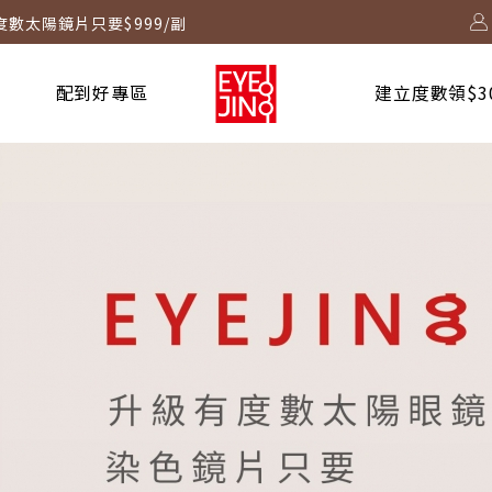
度數太陽鏡片只要$999/副
2730 起！
配到好專區
建立度數領$3
！
台啟動中