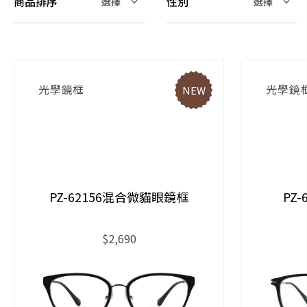
商品排序
性別
選擇
選擇
光學鏡框
光學鏡
NEW
PZ-62156混合微貓眼鏡框
PZ
$2,690