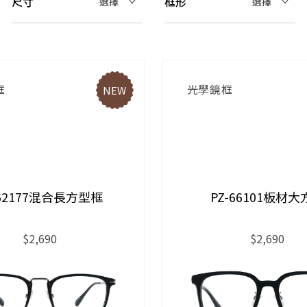
尺寸
框形
選擇
選擇
框
光學鏡框
NEW
-62177混合長方型框
PZ-66101板材大
$2,690
$2,690