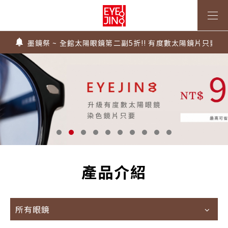
上傳處方，建立度數即贈 $300 優惠券！
不知道度數也能配鏡～愛鏡合作門市全台啟動中
墨鏡祭 ~ 全館太陽眼鏡第二副5折!! 有度數太陽鏡片只要$99
Super Sale！精選鏡框 6 折起！
1.61 / 1.67 濾藍光「配到好」，只要 $2730 起！
上傳處方，建立度數即贈 $300 優惠券！
不知道度數也能配鏡～愛鏡合作門市全台啟動中
產品介紹
所有眼鏡