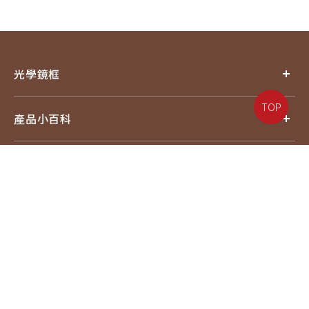
光學鏡框
TOP
產品小百科
探索品牌
追蹤我們
電話：07-6217587#18
信箱：service@eyejing.com