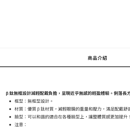
商品介紹
β 鈦無框設計減輕配戴負擔，呈現近乎無感的輕盈體驗。俐落長
框型：無框型設計。
材質：優質 β 鈦材質，減輕眼鏡的重量和壓力，滿足配戴舒
臉型：可以和諧的適合在各種臉型上，讓整體質感更加提升
注意：