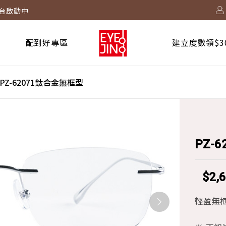
度數太陽鏡片只要$999/副
2730 起！
配到好專區
建立度數領$3
！
台啟動中
PZ-62071鈦合金無框型
PZ-
$2,
輕盈無