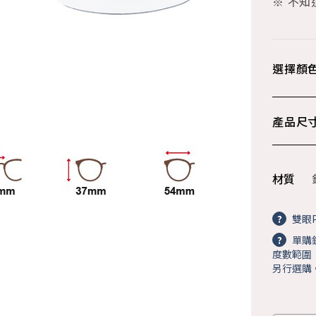
※ 不
選擇顏
產品尺
材質
?
雙眼P
?
單購
度數範圍：+
另行選購