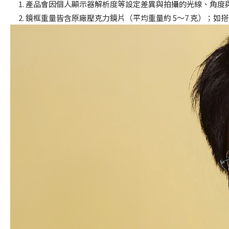
產品會因個人顯示器解析度等設定差異與拍攝的光線、角度
鏡框重量皆含原廠壓克力鏡片（平均重量約 5～7 克）；