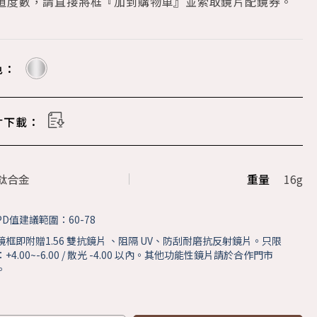
知道度數，請直接將框『加到購物車』並索取鏡片配鏡券。
色：
寸下載：
鈦合金
重量
16g
D值建議範圍：60-78
鏡框即附贈1.56 雙抗鏡片 、阻隔 UV、防刮耐磨抗反射鏡片。只限
4.00~-6.00 / 散光 -4.00 以內。其他功能性鏡片請於合作門市
。