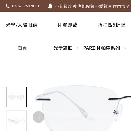
墨鏡祭 ~ 全館太陽眼鏡第二副5折!! 有
07-6217587#18
Super Sale！精選鏡框 6 折起！
1.61 / 1.67 濾藍光「配到好」，只要 $
光學/太陽眼鏡
即買即戴
折扣區5折起
上傳處方，建立度數即贈 $300 優惠券
不知道度數也能配鏡～愛鏡合作門市全
首頁
光學鏡框
PARZIN 帕森系列
>
>