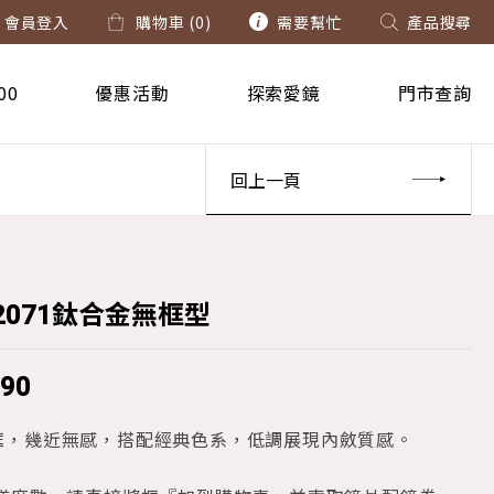
會員登入
購物車 (
0
)
需要幫忙
產品搜尋
00
優惠活動
探索愛鏡
門市查詢
回上一頁
62071鈦合金無框型
690
框，幾近無感，搭配經典色系，低調展現內斂質感。