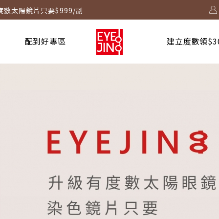
度數太陽鏡片只要$999/副
2730 起！
配到好專區
建立度數領$3
！
台啟動中