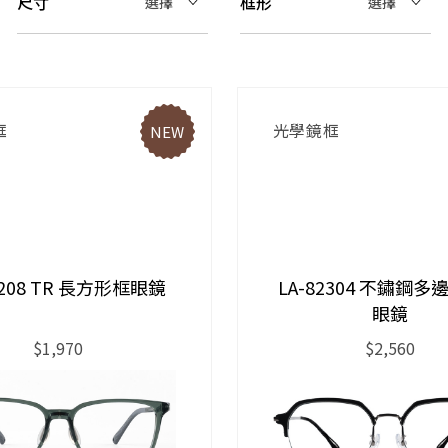
尺寸
框形
選擇
選擇
框
光學鏡框
NEW
1208 TR 長方形框眼鏡
LA-82304 不鏽鋼
眼鏡
$1,970
$2,560