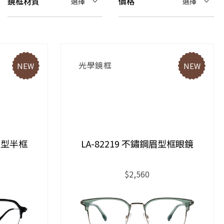
鏡框材質
價格
選擇
選擇
光學鏡框
NEW
NEW
多邊型半框
LA-82219 不鏽鋼眉型框眼鏡
$2,560