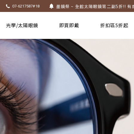
墨鏡祭 ~ 全館太陽眼鏡第二副5折!! 有
07-6217587#18
Super Sale！精選鏡框 6 折起！
1.61 / 1.67 濾藍光「配到好」，只要 $
光學/太陽眼鏡
即買即戴
折扣區5折起
上傳處方，建立度數即贈 $300 優惠券
不知道度數也能配鏡～愛鏡合作門市全