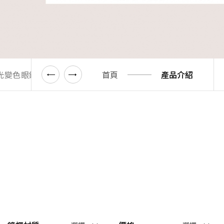
藍光變色眼鏡
濾藍光變色放大鏡
首頁
折扣區(6折起)
產品介紹
1.61