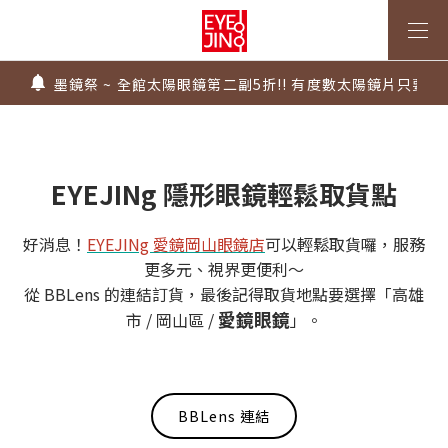
上傳處方，建立度數即贈 $300 優惠券！
不知道度數也能配鏡～愛鏡合作門市全台啟動中
墨鏡祭 ~ 全館太陽眼鏡第二副5折!! 有度數太陽鏡片只要$99
Super Sale！精選鏡框 6 折起！
1.61 / 1.67 濾藍光「配到好」，只要 $2730 起！
上傳處方，建立度數即贈 $300 優惠券！
不知道度數也能配鏡～愛鏡合作門市全台啟動中
EYEJINg 隱形眼鏡輕鬆取貨點
好消息！
EYEJINg 愛鏡岡山眼鏡店
可以輕鬆取貨囉，服務
更多元、視界更便利～
從 BBLens 的連結訂貨，最後記得取貨地點要選擇「高雄
愛鏡眼鏡
市 / 岡山區 /
」。
BBLens 連結