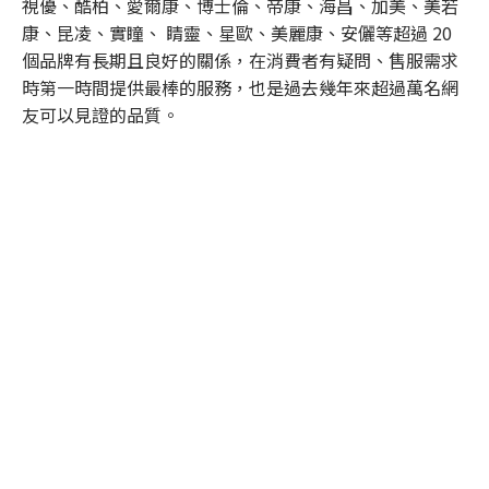
視優、酷柏、愛爾康、博士倫、帝康、海昌、加美、美若
康、昆凌、實瞳、 睛靈、星歐、美麗康、安儷等超過 20
個品牌有長期且良好的關係，在消費者有疑問、售服需求
時第一時間提供最棒的服務，也是過去幾年來超過萬名網
友可以見證的品質。