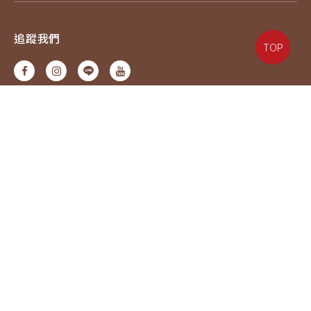
追蹤我們
TOP
電話：07-6217587#18
信箱：service@eyejing.com
Copyright © 2021 EYEJINg. All Rights Reserved.