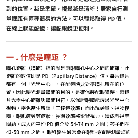
到的位置，越是準確，視覺越是清晰！居家自行測
量瞳距有兩種簡易的方法，可以輕鬆取得 PD 值，
在線上就能配鏡，讓配眼鏡更便利。
一 . 什麼是瞳距 ？
瞳孔距離（瞳距）指的就是兩眼瞳孔中心之間的距離，此
距離的數值即是 PD（Pupillary Distance）值。每片鏡片
都有一個「光學中心」，在配鏡時要對準瞳孔所在的位
置，因此驗光測量瞳距的目的，是確保裝配眼鏡時，兩鏡
片光學中心距離與瞳距相符，以保證眼睛能透過光學中心
視物，避免產生所謂「三稜鏡效應」而出現頭暈、視物模
糊、眼肌疲勞等症狀，長期效應將影響視力，造成斜視等
問題。成人的平均 PD 值介於 54-74 mm 之間；孩子們在
43-58 mm 之間。 眼科醫生通常會在眼科檢查時測量您的