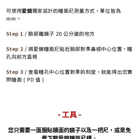
可使用
愛鏡
獨家設計的瞳距尺測量方式，單位皆為
mm。
Step 1 /
臉部離鏡子 20 公分遠的地方
Step 2 /
將愛鏡瞳距尺貼近臉部對準鼻樑中心位置，瞳
孔向前方直視
Step 3 /
查看瞳孔中心位置對準的刻度，就能得出您實
際瞳距 ( PD 值 )
- 工具 -
您只需要一面服貼牆面的鏡子以及一把尺，或是免
費下載愛鏡瞳距尺標
。