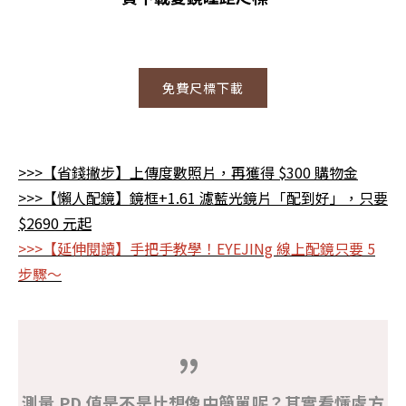
免費尺標下載
>>>【省錢撇步】上傳度數照片，再獲得 $300 購物金
>>>【懶人配鏡】鏡框+1.61 濾藍光鏡片「配到好」，只要
$2690 元起
>>>【延伸閱讀】手把手教學！EYEJINg 線上配鏡只要 5
步驟～
測量 PD 值是不是比想像中簡單呢？其實看懂處方