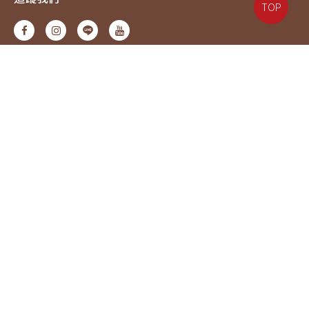
TOP
電話：07-6217587#18
信箱：service@eyejing.com
Copyright © 2021 EYEJINg. All Rights Reserved.
麗富光學有限公司 統一編號：83229804
高市衛醫器販(岡)字第 MD6207003832 號
高市衛醫器廣字號第 11312001 號