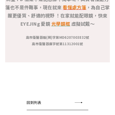
箋也不是件難事，現在就來
看懂處方箋
，為自己掌
握更優質、舒適的視野 ！在家就能配眼鏡，快來
EYEJINg 愛鏡
光學鏡框
虛擬試戴～
高市衛醫器販(岡)字第MD6207003832號
高市衛醫器廣字號第11312001號
回到列表