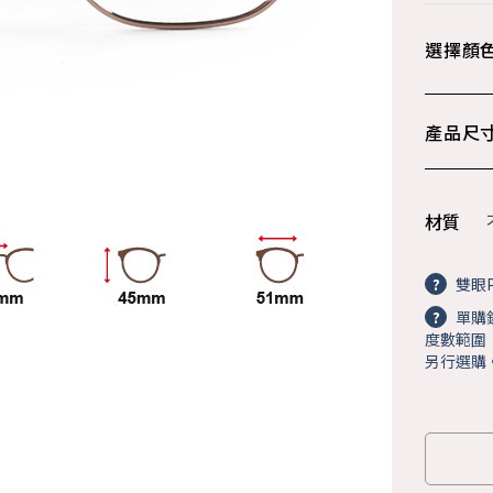
選擇顏
產品尺
材質
?
雙眼P
?
單購
度數範圍：+
另行選購