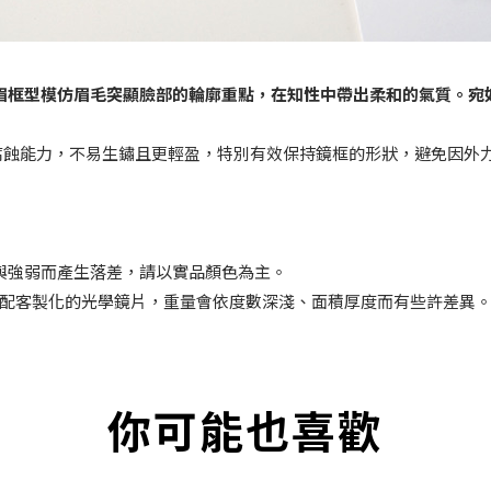
框型模仿眉毛突顯臉部的輪廓重點，在知性中帶出柔和的氣質。宛如水
抗腐蝕能力，不易生鏽且更輕盈，特別有效保持鏡框的形狀，避免因外力
與強弱而產生落差，請以實品顏色為主。
如搭配客製化的光學鏡片，重量會依度數深淺、面積厚度而有些許差異
你可能也喜歡