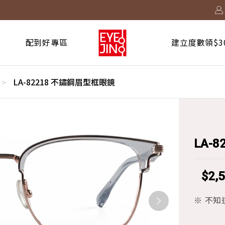
2730 起！
！
台啟動中
配到好專區
建立度數領$3
LA-82218 不鏽鋼眉型框眼鏡
>
LA-
$2,
※ 不