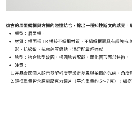
復古的眉型鏡框與方框的碰撞結合，擦出一種知性斯文的感覺。眉
框型：眉型框。
材質：框面採 TR 拼接不鏽鋼材質，不鏽鋼框面具有超強
形、抗過敏、抗腐蝕等優點，滿足配戴舒適感
臉型：適合臉型較圓，橢圓臉者配戴，弱化圓形面部特徵。
注意：
產品會因個人顯示器解析度等設定差異與拍攝的光線、角度
鏡框重量皆含原廠壓克力鏡片（平均重量約 5～7 克）；