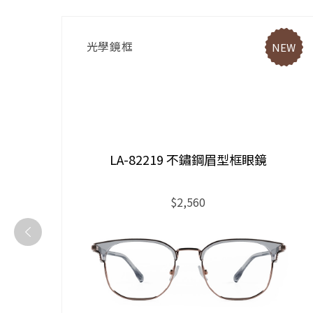
光學鏡框
EW
NEW
LA-82219 不鏽鋼眉型框眼鏡
$2,560