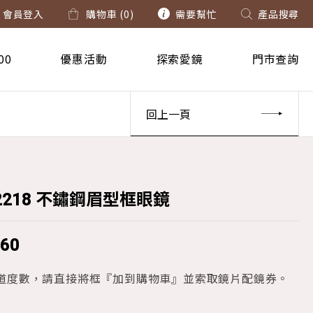
會員登入
購物車 (
0
)
需要幫忙
產品搜尋
00
優惠活動
探索愛鏡
門市查詢
回上一頁
82218 不鏽鋼眉型框眼鏡
560
知道度數，請直接將框『加到購物車』並索取鏡片配鏡券。