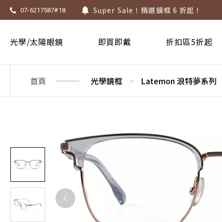
1.61 / 1.67 濾藍光「配到好」，只要 $
07-6217587#18
上傳處方，建立度數即贈 $300 優惠券
不知道度數也能配鏡～愛鏡合作門市全
光學/太陽眼鏡
即買即戴
折扣區5折起
首頁
光學鏡框
Latemon 浪特夢系列
>