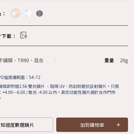
色：
寸下載：
不鏽鋼、TR90、混合
重量
20g
D值建議範圍：54-72
鏡框即附贈1.56 雙抗鏡片 、阻隔 UV、防刮耐磨抗反射鏡片。只限
4.00~-6.00 / 散光 -4.00 以內。其他功能性鏡片請於合作門市
。
知道度數選鏡片
加到購物車