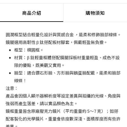
商品介紹
購物須知
圓潤框型結合輕量化設計與質感合金 ，能柔和修飾臉部線條。
鏡腿選用高韌性 β 鈦搭配板材腳套，佩戴輕盈無負擔。
框型：橢圓框。
材質：β 鈦輕量框體搭配鏡腿採板材重量輕盈、成色不設
限的優點，既美觀又實用。
臉型：適合鑽石形臉、方形臉與鵝蛋臉配戴，能柔和臉部
線條！
注意：
產品會因個人顯示器解析度等設定差異與拍攝的光線、角度與
強弱而產生落差，請以實品顏色為主。
鏡框重量皆含原廠壓克力鏡片（平均重量約 5～7 克）；如搭
配客製化的光學鏡片，重量會依度數深淺、面積厚度而有些許
差異。