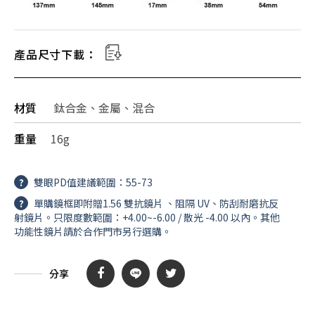
產品尺寸下載：
材質
鈦合金、金屬、混合
重量
16g
?
雙眼PD值建議範圍：55-73
?
單購鏡框即附贈1.56 雙抗鏡片 、阻隔 UV、防刮耐磨抗反
射鏡片。只限度數範圍：+4.00~-6.00 / 散光 -4.00 以內。其他
功能性鏡片請於合作門市另行選購。
分享