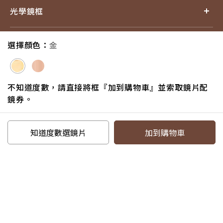
光學鏡框
產品小百科
選擇顏色：
金
探索品牌
不知道度數，請直接將框『加到購物車』並索取鏡片配
鏡券。
追蹤我們
知道度數選鏡片
加到購物車
電話：07-6217587#18
信箱：service@eyejing.com