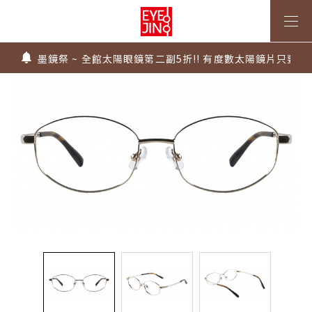
上傳處方，建立度數即贈 $300 優惠券！
不知道度數也能配鏡～愛鏡合作門市全台啟動中
墨鏡祭 ~ 全館太陽眼鏡第二副5折!! 有度數太陽鏡片只要$99
Super Sale！精選鏡框 6 折起！
1.61 / 1.67 濾藍光「配到好」，只要 $2730 起！
上傳處方，建立度數即贈 $300 優惠券！
不知道度數也能配鏡～愛鏡合作門市全台啟動中