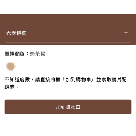
光學鏡框
產品小百科
選擇顏色：
奶茶褐
探索品牌
不知道度數，請直接將框『加到購物車』並索取鏡片配
鏡券。
追蹤我們
加到購物車
電話：07-6217587#18
信箱：service@eyejing.com