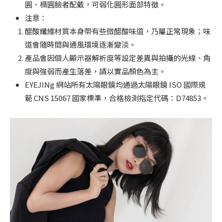
圓、橢圓臉者配戴，可弱化圓形面部特徵。
注意：
醋酸纖維材質本身帶有些微醋酸味道，乃屬正常現象；味
道會隨時間與通風環境逐漸變淡。
產品會因個人顯示器解析度等設定差異與拍攝的光線、角
度與強弱而產生落差，請以實品顏色為主。
EYEJINg 網站所有太陽眼鏡均通過太陽眼鏡 ISO 國際規
範 CNS 15067 國家標準，合格檢測指定代碼：D74853。