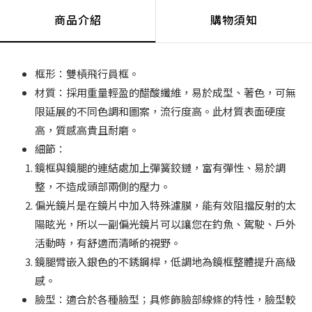
商品介紹
購物須知
框形：雙槓飛行員框。
材質：採用重量輕盈的醋酸纖維，易於成型、著色，可無
限延展的不同色調和圖案，流行度高。此材質表面硬度
高，質感高貴且耐磨。
細節：
鏡框與鏡腿的連結處加上彈簧鉸鏈，富有彈性、易於調
整，不造成頭部兩側的壓力。
偏光鏡片是在鏡片中加入特殊濾膜，能有效阻擋反射的太
陽眩光，所以一副偏光鏡片可以讓您在釣魚、駕駛、戶外
活動時，有舒適而清晰的視野。
鏡腿臂嵌入銀色的不銹鋼桿，低調地為鏡框整體提升高級
感。
臉型：適合於各種臉型；具修飾臉部線條的特性，臉型較