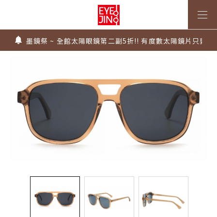
上傳處方，建立度數即贈 $300 優惠券！
不知道度數也能配鏡～愛鏡合作門市全台啟動中
墨鏡祭 ~ 全館太陽眼鏡第二副5折!! 有度數太陽鏡片只要$99
Super Sale！精選鏡框 6 折起！
1.61 / 1.67 濾藍光「配到好」，只要 $2730 起！
上傳處方，建立度數即贈 $300 優惠券！
不知道度數也能配鏡～愛鏡合作門市全台啟動中