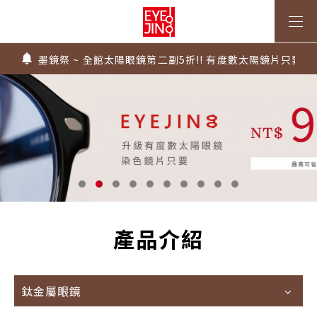
上傳處方，建立度數即贈 $300 優惠券！
不知道度數也能配鏡～愛鏡合作門市全台啟動中
墨鏡祭 ~ 全館太陽眼鏡第二副5折!! 有度數太陽鏡片只要$99
Super Sale！精選鏡框 6 折起！
1.61 / 1.67 濾藍光「配到好」，只要 $2730 起！
上傳處方，建立度數即贈 $300 優惠券！
不知道度數也能配鏡～愛鏡合作門市全台啟動中
產品介紹
鈦金屬眼鏡