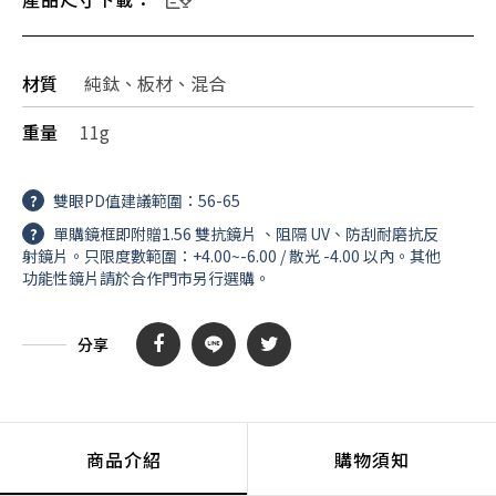
材質
純鈦、板材、混合
重量
11g
?
雙眼PD值建議範圍：56-65
?
單購鏡框即附贈1.56 雙抗鏡片 、阻隔 UV、防刮耐磨抗反
射鏡片。只限度數範圍：+4.00~-6.00 / 散光 -4.00 以內。其他
功能性鏡片請於合作門市另行選購。
分享
商品介紹
購物須知