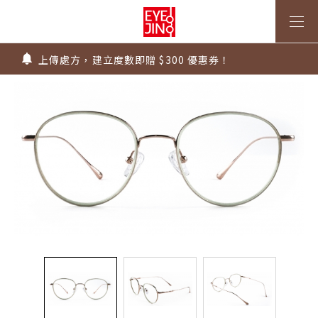
墨鏡祭 ~ 全館太陽眼鏡第二副5折!! 有度數太陽鏡片只要$99
Super Sale！精選鏡框 6 折起！
1.61 / 1.67 濾藍光「配到好」，只要 $2730 起！
上傳處方，建立度數即贈 $300 優惠券！
不知道度數也能配鏡～愛鏡合作門市全台啟動中