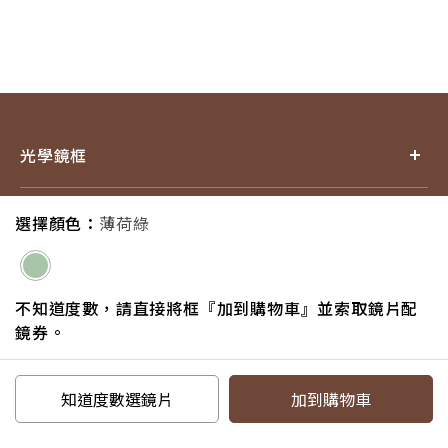
光學鏡框
產品小百科
選擇顏色：
薄荷綠
探索品牌
不知道度數，請直接將框『加到購物車』並索取鏡片配
鏡券。
追蹤我們
知道度數選鏡片
加到購物車