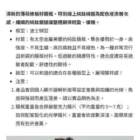
清新的薄荷綠板材鏡框，特別繞上純鈦線圈為配色增添層次
感，纖細的純鈦鏡腿讓整體顯得輕盈、優雅。
框型：波士頓型
材質：有太空金屬美譽的純鈦鏡框，集各優勢於一身，高
強度、不易生鏽、高抗腐蝕且不易褪色，為一種非常流行
且新穎的鏡框材料。低過敏的親膚特性，適合皮膚容易過
敏者配戴，舒適性的期待。
臉型：可以和諧的適合在各種臉型上，展現獨特感！
注意：
產品會因個人顯示器解析度等設定差異與拍攝的光線、角
度與強弱而產生落差，請以實品顏色為主。
鏡框重量皆含原廠壓克力鏡片（平均重量約 5～7 克）；
如搭配客製化的光學鏡片，重量會依度數深淺、面積厚度
而有些許差異。