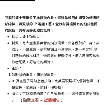
圓潤的波士頓框型下緣微微內收，環繞鼻樑的曲線有效修飾臉
部線條；具質感的 IP 電鍍工藝＋全鈦材質讓稀有的鉑銀色簡
約脫俗，具有沉靜柔和的氣質！
框型：波士頓框型。
材質：有太空金屬美譽的純鈦鏡框，集各優勢於一身，高
強度、不易生鏽、高抗腐蝕且不易褪色，為一種非常流行
且新穎的鏡框材料。低過敏的親膚特性，適合皮膚容易過
敏者配戴，舒適性的期待。
細節：
超輕薄的重量，滿足配戴者。
IP 真空離子電鍍上色技術，完美展現鏡框的優質色澤，不
易變色、耐腐蝕、耐刮、硬度強。
臉型：可以和諧的適合在各種臉型上，讓整體質感更加提
點擊查看
試戴報告
升！【
►
】