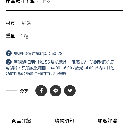
產品尺寸下載：
材質
純鈦
重量
17g
?
雙眼PD值建議範圍：60-78
?
單購鏡框即附贈1.56 雙抗鏡片 、阻隔 UV、防刮耐磨抗反
射鏡片。只限度數範圍：+4.00~-6.00 / 散光 -4.00 以內。其他
功能性鏡片請於合作門市另行選購。
分享
商品介紹
購物須知
顧客評論