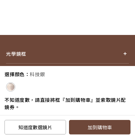
光學鏡框
產品小百科
選擇顏色：
科技銀
探索品牌
不知道度數，請直接將框『加到購物車』並索取鏡片配
鏡券。
追蹤我們
知道度數選鏡片
加到購物車