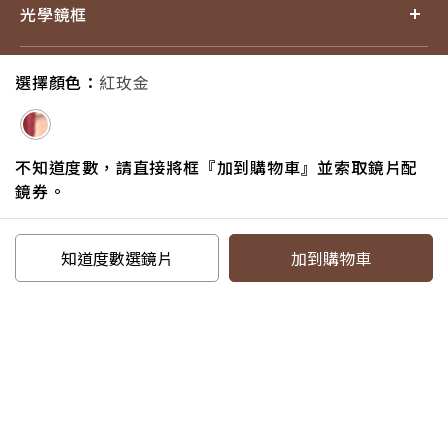
光學鏡框
產品小百科
選擇顏色：
紅玫金
探索品牌
不知道度數，請直接將框『加到購物車』並索取鏡片配
鏡券。
追蹤我們
知道度數選鏡片
加到購物車
電話：07-6217587#18
信箱：service@eyejing.com