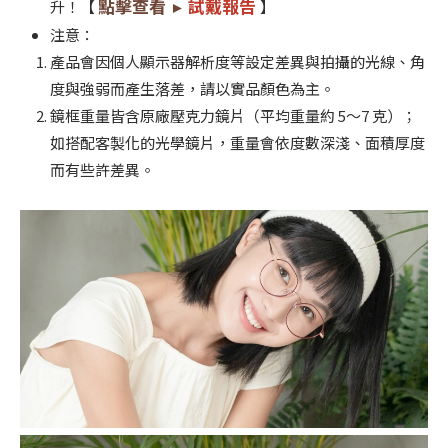
點擊查看
試戴報告
升！【
►
】
注意：
產品會因個人顯示器解析度等設定差異與拍攝的光線、角
度與強弱而產生落差，請以實品顏色為主。
鏡框重量皆含原廠壓克力鏡片（平均重量約 5～7 克）；
如搭配客製化的光學鏡片，重量會依度數深淺、面積厚度
而有些許差異。