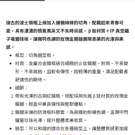
復古的波士頓框上緣加入優雅線條的切角，配戴起來青春可
愛，具有濃濃的懷舊風采又不失時尚感。 β 鈦材質＋IP 真空離
子電鍍技術，讓獨特色調的玫瑰金鏡腿展現柔美的光澤與美
感。
框型：切角圓型框。
材質：金屬合金鏡框結合細緻的 β 鈦鏡腿，耐用、不易變
形、不易腐蝕，且較有彈性，超輕薄的重量，滿足配戴者
舒適性的期待。
細節：
帶有光澤的古銅紅鏡框，搭配採用先進 β 鈦材質的玫瑰金
鏡腿，輕盈中兼具彈性與堅韌優點。
鏡腿末端的防滑板料膠套，為高雅的粉橘色調，溫潤中閃
耀著珍珠光澤，提升整體柔美氣質。
臉型：可以和諧的適合在各種臉型上，讓整體質感更加提