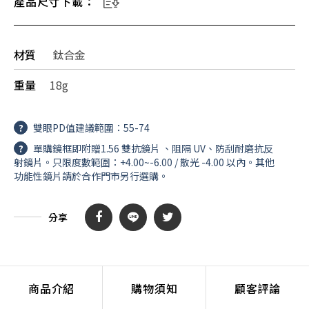
產品尺寸下載：
材質
鈦合金
重量
18g
?
雙眼PD值建議範圍：55-74
?
單購鏡框即附贈1.56 雙抗鏡片 、阻隔 UV、防刮耐磨抗反
射鏡片。只限度數範圍：+4.00~-6.00 / 散光 -4.00 以內。其他
功能性鏡片請於合作門市另行選購。
分享
商品介紹
購物須知
顧客評論