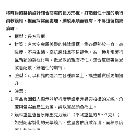
將時尚的雙槓設計結合簡潔的長方形框，打造個性十足的飛行
員款鏡框，框面採霧面處理，觸感柔順而親膚，不易遺留指紋
痕跡。
框型：長方形框
材質：有太空金屬美譽的純鈦鏡框，集各優勢於一身，高
強度、不易生鏽、高抗腐蝕且不易褪色，為一種非常流行
且新穎的鏡框材料。低過敏的親膚特性，適合皮膚容易過
敏者配戴，舒適性的期待。
臉型：可以和諧的適合在各種臉型上，讓整體質感更加提
升！
注意：
產品會因個人顯示器解析度等設定差異與拍攝的光線、角
度與強弱而產生落差，請以實品顏色為主。
鏡框重量皆含原廠壓克力鏡片（平均重量約 5～7 克）；
如搭配客製化的光學鏡片，重量會依度數深淺、面積厚度