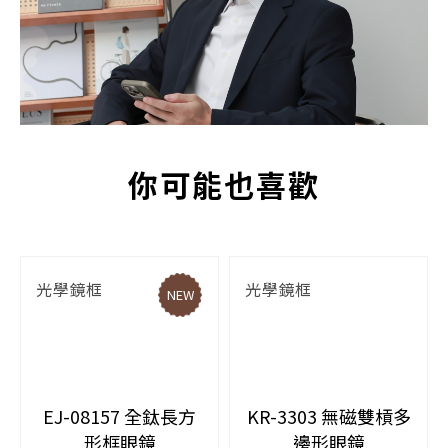
你可能也喜歡
光學鏡框
光學鏡框
NEW
EJ-08157 全鈦長方
KR-3303 無磁雙槓多
形框眼鏡
邊形眼鏡