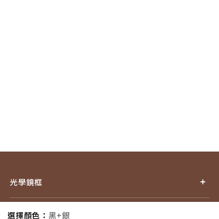
光學鏡框
產品小百科
選擇顏色：
黑+銀