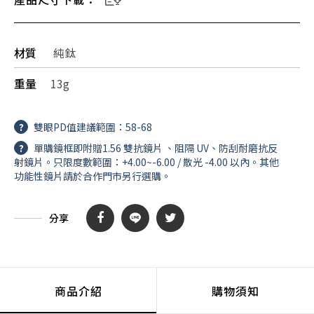
材質
純鈦
重量
13g
?
雙眼PD值建議範圍：58-68
?
單購鏡框即附贈1.56 雙抗鏡片 、阻隔 UV、防刮耐磨抗反
射鏡片。只限度數範圍：+4.00~-6.00 / 散光 -4.00 以內。其他
功能性鏡片請於合作門市另行選購。
分享
商品介紹
購物須知