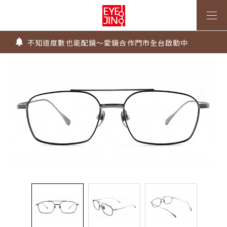
上傳處方，建立度數即贈 $300 優惠券！
不知道度數也能配鏡～愛鏡合作門市全台啟動中
墨鏡祭 ~ 全館太陽眼鏡第二副5折!! 有度數太陽鏡片只要$99
Super Sale！精選鏡框 6 折起！
1.61 / 1.67 濾藍光「配到好」，只要 $2730 起！
上傳處方，建立度數即贈 $300 優惠券！
不知道度數也能配鏡～愛鏡合作門市全台啟動中