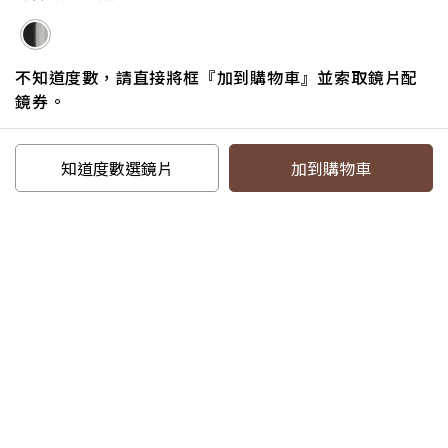
探索品牌
不知道度數，請直接將框『加到購物車』並索取鏡片配
鏡券。
追蹤我們
知道度數選鏡片
加到購物車
電話：07-6217587#18
信箱：service@eyejing.com