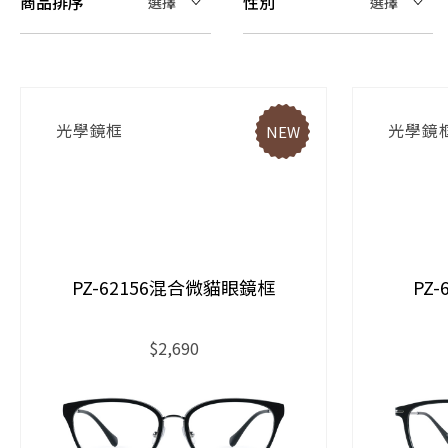
商品排序
性別
選擇
選擇
光學鏡框
光學鏡
NEW
PZ-62156混合微貓眼鏡框
PZ
$2,690