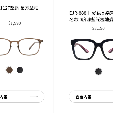
-31127塑鋼 長方型框
EJR-888｜ 愛鏡 x 
名款 0度濾藍光極速
$1,990
$2,190
內容
查看內容