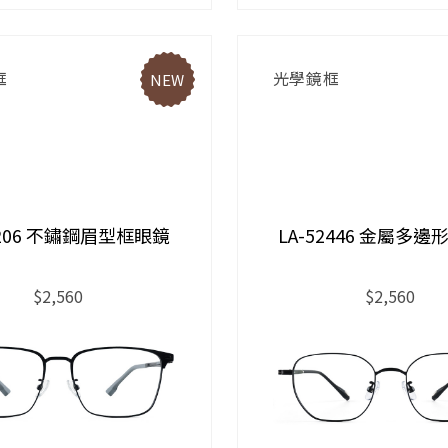
框
光學鏡框
NEW
2206 不鏽鋼眉型框眼鏡
LA-52446 金屬多
$2,560
$2,560