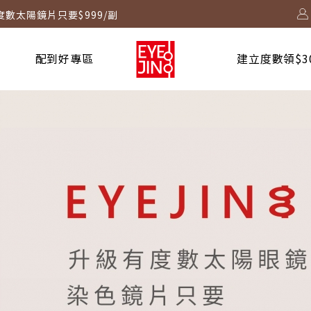
度數太陽鏡片只要$999/副
2730 起！
配到好專區
建立度數領$3
！
台啟動中