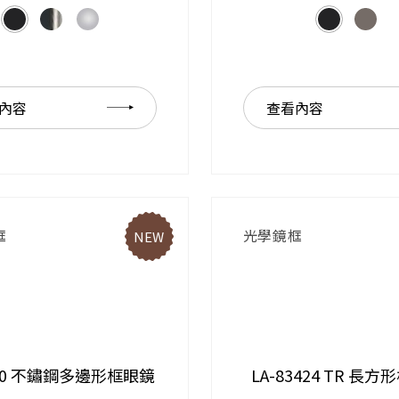
內容
查看內容
框
光學鏡框
NEW
040 不鏽鋼多邊形框眼鏡
LA-83424 TR 長