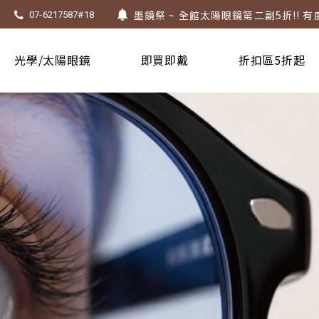
墨鏡祭 ~ 全館太陽眼鏡第二副5折!! 有
07-6217587#18
Super Sale！精選鏡框 6 折起！
1.61 / 1.67 濾藍光「配到好」，只要 $
光學/太陽眼鏡
即買即戴
折扣區5折起
上傳處方，建立度數即贈 $300 優惠券
不知道度數也能配鏡～愛鏡合作門市全