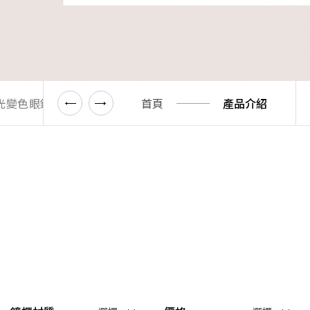
藍光變色眼鏡
濾藍光變色放大鏡
首頁
折扣區(6折起)
產品介紹
1.61