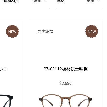
鏡框材質
價格
選擇
選擇
光學鏡框
NEW
NEW
方框
PZ-66112板材波士頓框
$2,690