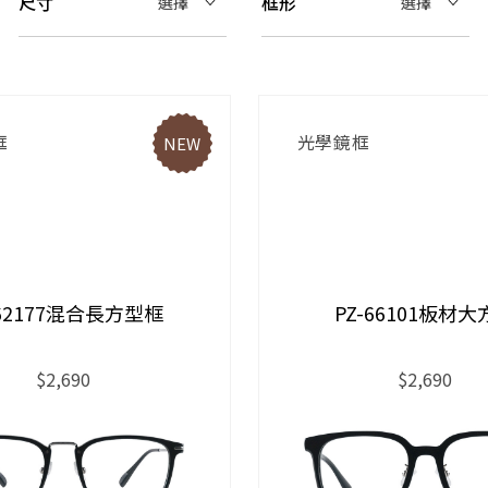
尺寸
框形
選擇
選擇
框
光學鏡框
NEW
-62177混合長方型框
PZ-66101板材大
$2,690
$2,690