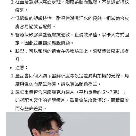
框面及鏡腿採霧面處理，觸感柔順而親膚，不易遺留指紋
痕跡。
低過敏的親膚特性，耐得住潮濕汗水的侵蝕，相當適合皮
膚容易過敏者配戴。
醫療級矽膠鼻墊親膚抗過敏、止滑效果佳，以卡入方式固
定，因此並無螺絲鬆脫問題。
臉型：可以和諧的適合在各種臉型上，讓整體質感更加提
升！
注意：
產品會因個人顯示器解析度等設定差異與拍攝的光線、角
度與強弱而產生落差，請以實品顏色為主。
鏡框重量皆含原廠壓克力鏡片（平均重量約 5～7 克）；
如搭配客製化的光學鏡片，重量會依度數深淺、面積厚度
而有些許差異。