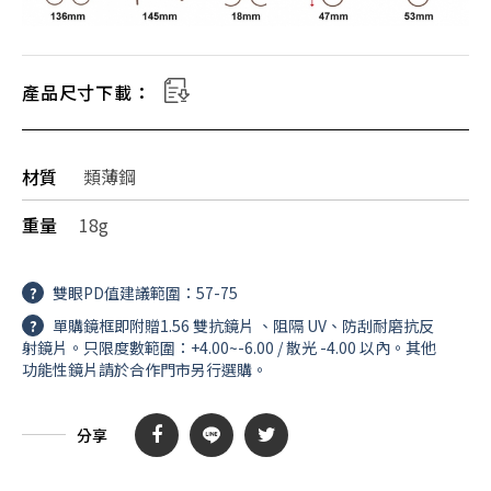
產品尺寸下載：
材質
類薄鋼
重量
18g
?
雙眼PD值建議範圍：57-75
?
單購鏡框即附贈1.56 雙抗鏡片 、阻隔 UV、防刮耐磨抗反
射鏡片。只限度數範圍：+4.00~-6.00 / 散光 -4.00 以內。其他
功能性鏡片請於合作門市另行選購。
分享