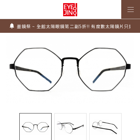
上傳處方，建立度數即贈 $300 優惠券！
不知道度數也能配鏡～愛鏡合作門市全台啟動中
墨鏡祭 ~ 全館太陽眼鏡第二副5折!! 有度數太陽鏡片只要$99
Super Sale！精選鏡框 6 折起！
1.61 / 1.67 濾藍光「配到好」，只要 $2730 起！
上傳處方，建立度數即贈 $300 優惠券！
不知道度數也能配鏡～愛鏡合作門市全台啟動中