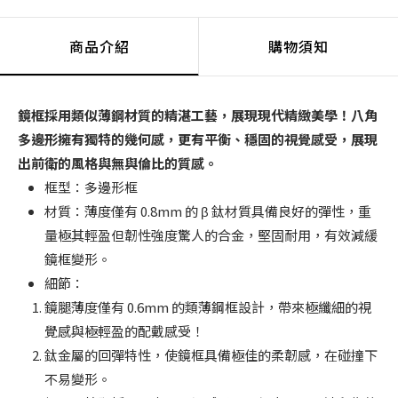
商品介紹
購物須知
鏡框採用類似薄鋼材質的精湛工藝，展現現代精緻美學！八角
多邊形擁有獨特的幾何感，更有平衡、穩固的視覺感受，展現
出前衛的風格與無與倫比的質感。
框型：多邊形框
材質：薄度僅有 0.8mm 的 β 鈦材質具備良好的彈性，重
量極其輕盈但韌性強度驚人的合金，堅固耐用，有效減緩
鏡框變形。
細節：
鏡腿薄度僅有 0.6mm 的類薄鋼框設計，帶來極纖細的視
覺感與極輕盈的配戴感受！
鈦金屬的回彈特性，使鏡框具備極佳的柔韌感，在碰撞下
不易變形。