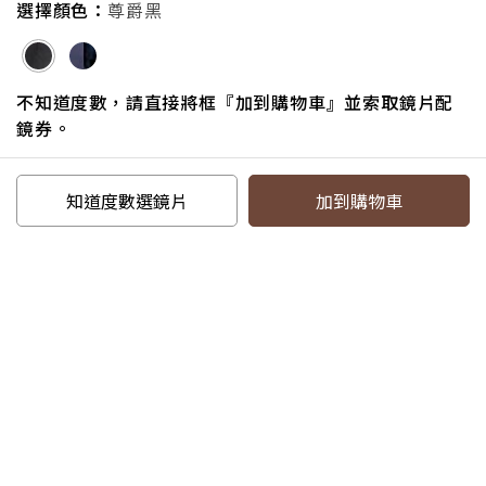
產品小百科
選擇顏色：
尊爵黑
探索品牌
不知道度數，請直接將框『加到購物車』並索取鏡片配
鏡券。
追蹤我們
知道度數選鏡片
加到購物車
電話：07-6217587#18
信箱：service@eyejing.com