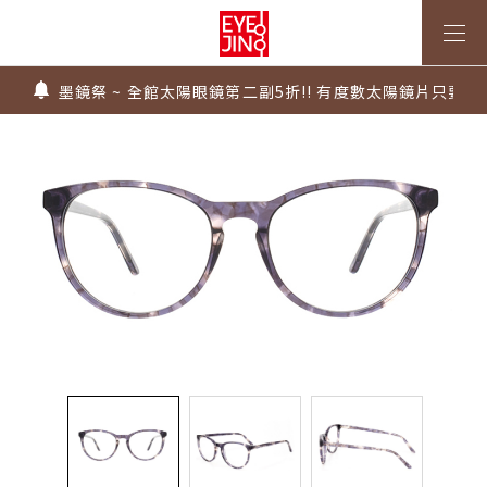
上傳處方，建立度數即贈 $300 優惠券！
不知道度數也能配鏡～愛鏡合作門市全台啟動中
墨鏡祭 ~ 全館太陽眼鏡第二副5折!! 有度數太陽鏡片只要$99
Super Sale！精選鏡框 6 折起！
1.61 / 1.67 濾藍光「配到好」，只要 $2730 起！
上傳處方，建立度數即贈 $300 優惠券！
不知道度數也能配鏡～愛鏡合作門市全台啟動中