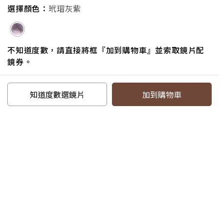
產品小百科
選擇顏色：
玳瑁灰紫
探索品牌
不知道度數，請直接將框『加到購物車』並索取鏡片配
鏡券。
追蹤我們
知道度數選鏡片
加到購物車
電話：07-6217587#18
信箱：service@eyejing.com