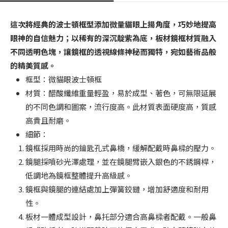
這次將經典的波士頓框型添加微量貓眼上揚角度，巧妙地提高
眼神的自信魅力；以稀有的深沉靛紫為底，板材鏡框材質融入
不同透明色塊，讓鏡框的透視線條神秘而獨特，宛如藝術品般
的精美質感。
框型：微貓眼波士頓框
材質：醋酸纖維重量輕盈，易於成型、著色，可無限延展
的不同色調和圖案，流行度高。此材質表面硬度高，質感
高貴且耐磨。
細節：
鏡框採用時尚的鑰匙孔式鼻橋，緩解配戴時鼻樑的壓力。
鏡腿採噴砂光澤處理，並在鏡腿臂嵌入銀色的不銹鋼桿，
低調地為鏡框整體提升高級感。
鏡框與鏡腿的連結處加上彈簧鉸鏈，增加舒適度和耐用
性。
板材一體成型設計，鼻托部分適合高鼻樑者配戴。一般鼻