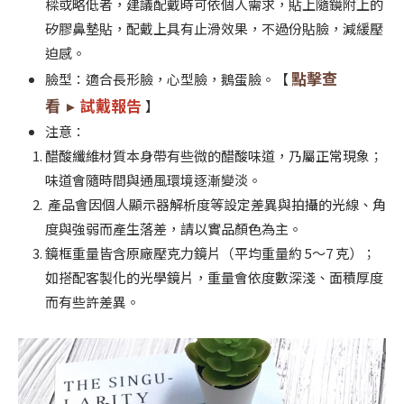
樑或略低者，建議配戴時可依個人需求，貼上隨鏡附上的
矽膠鼻墊貼，配戴上具有止滑效果，不過份貼臉，減緩壓
迫感。
點擊查
臉型：適合長形臉，心型臉，鵝蛋臉。【
看
試戴報告
►
】
注意：
醋酸纖維材質本身帶有些微的醋酸味道，乃屬正常現象；
味道會隨時間與通風環境逐漸變淡。
產品會因個人顯示器解析度等設定差異與拍攝的光線、角
度與強弱而產生落差，請以實品顏色為主。
鏡框重量皆含原廠壓克力鏡片（平均重量約 5～7 克）；
如搭配客製化的光學鏡片，重量會依度數深淺、面積厚度
而有些許差異。