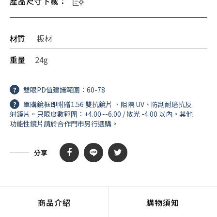
產品尺寸下載：
材質
板材
重量
24g
?
雙眼PD值建議範圍：60-78
?
單購鏡框即附贈1.56 雙抗鏡片 、阻隔 UV、防刮耐磨抗反
射鏡片。只限度數範圍：+4.00~-6.00 / 散光 -4.00 以內。其他
功能性鏡片請於合作門市另行選購。
分享
商品介紹
購物須知