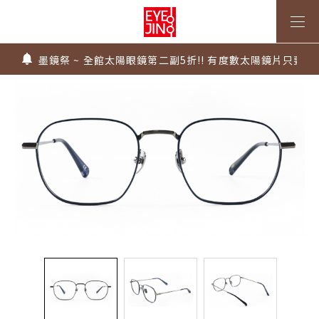
上傳處方，建立度數即贈 $300 優惠券！
不知道度數也能配鏡～愛鏡合作門市全台啟動中
墨鏡祭 ~ 全館太陽眼鏡第二副5折!! 有度數太陽鏡片只要$99
Super Sale！精選鏡框 6 折起！
1.61 / 1.67 濾藍光「配到好」，只要 $2730 起！
上傳處方，建立度數即贈 $300 優惠券！
不知道度數也能配鏡～愛鏡合作門市全台啟動中