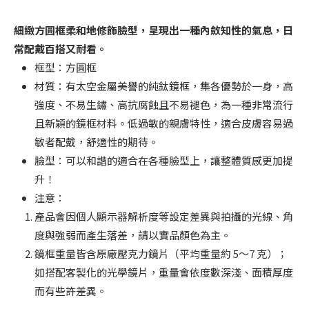
細緻方圓框柔和地修飾臉型，呈現出一種內斂知性的氣息，日
常配戴百搭又耐看。
框型：方圓框
材質：有太空金屬美譽的純鈦鏡框，集各優勢於一身，高
強度、不易生鏽、高抗腐蝕且不易褪色，為一種非常流行
且新穎的鏡框材料。低過敏的親膚特性，適合皮膚容易過
敏者配戴，舒適性的期待。
臉型：可以和諧的適合在各種臉型上，讓整體質感更加提
升！
注意：
產品會因個人顯示器解析度等設定差異與拍攝的光線、角
度與強弱而產生落差，請以實品顏色為主。
鏡框重量皆含原廠壓克力鏡片（平均重量約 5～7 克）；
如搭配客製化的光學鏡片，重量會依度數深淺、面積厚度
而有些許差異。