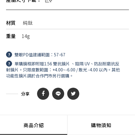
材質
純鈦
重量
14g
?
雙眼PD值建議範圍：57-67
?
單購鏡框即附贈1.56 雙抗鏡片 、阻隔 UV、防刮耐磨抗反
射鏡片。只限度數範圍：+4.00~-6.00 / 散光 -4.00 以內。其他
功能性鏡片請於合作門市另行選購。
分享
商品介紹
購物須知