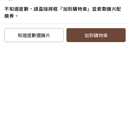
探索品牌
不知道度數，請直接將框『加到購物車』並索取鏡片配
鏡券。
追蹤我們
知道度數選鏡片
加到購物車
電話：07-6217587#18
信箱：service@eyejing.com