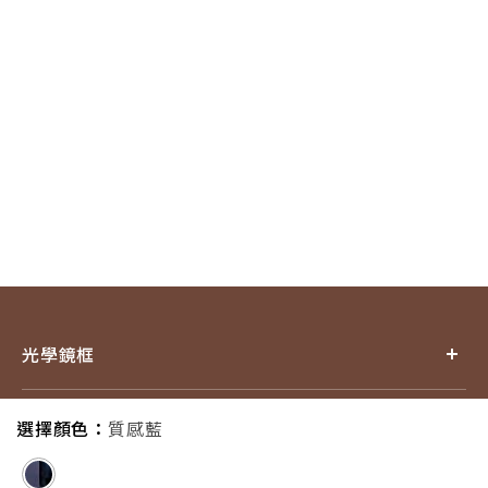
光學鏡框
產品小百科
選擇顏色：
質感藍