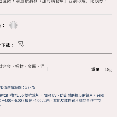
知道度數，請直接將框『加到購物車』並索取鏡片配鏡券。
色：
寸下載：
鈦合金、板材、金屬、混
重量
18g
D值建議範圍：57-75
鏡框即附贈1.56 雙抗鏡片 、阻隔 UV、防刮耐磨抗反射鏡片。只限
4.00~-6.00 / 散光 -4.00 以內。其他功能性鏡片請於合作門市
。