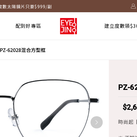
度數太陽鏡片只要$999/副
2730 起！
配到好專區
建立度數領$3
！
台啟動中
PZ-62028混合方型框
PZ-
$2,
時尚起