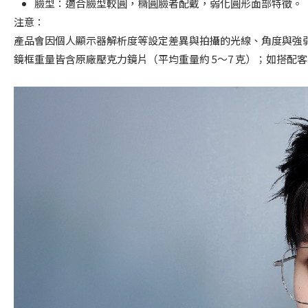
臉型：適合臉型較圓，橢圓臉者配戴，弱化圓形面部特徵。
注意：
產品會因個人顯示器解析度等設定差異與拍攝的光線、角度與強
鏡框重量皆含原廠壓克力鏡片（平均重量約 5～7 克）；如搭