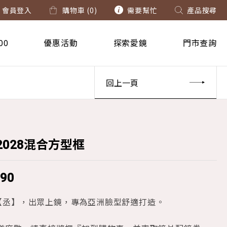
會員登入
購物車 (
0
)
需要幫忙
產品搜尋
00
優惠活動
探索愛鏡
門市查詢
回上一頁
62028混合方型框
690
【丞】，出眾上鏡，專為亞洲臉型舒適打造。