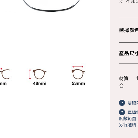
※ 不
選擇顏
產品尺
材質
合
?
雙眼P
?
單購
度數範圍：+
另行選購