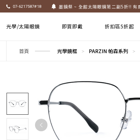
墨鏡祭 ~ 全館太陽眼鏡第二副5折!! 有
07-6217587#18
Super Sale！精選鏡框 6 折起！
1.61 / 1.67 濾藍光「配到好」，只要 $
光學/太陽眼鏡
即買即戴
折扣區5折起
上傳處方，建立度數即贈 $300 優惠券
不知道度數也能配鏡～愛鏡合作門市全
首頁
光學鏡框
PARZIN 帕森系列
>
>