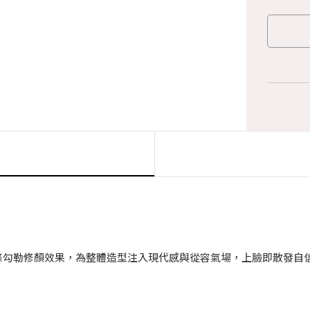
條勾勒修顏效果，為整體造型注入現代感與從容氣場，上臉即散發自