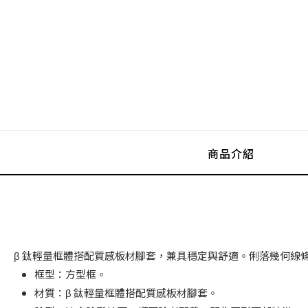
商品介紹
β 鈦輕量框體搭配質感板材腳套，兼具穩定與舒適。俐落幾何線
框型：方型框。
材質：β 鈦輕量框體搭配質感板材腳套。